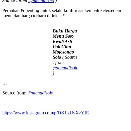
Source : from
@menudisolo
)
Perhatian & penting untuk selalu konfirmasi kembali ketersedian
menu dan harga terbaru di lokasi!!
Buku Harga
Menu Soto
Kwali Asli
Pak Gino
Mojosongo
Solo
( Source
: from
@menudisolo
)
…
Source from:
@menudisolo
…
https://www.instagram.com/p/DKLzUvXzYIE
…