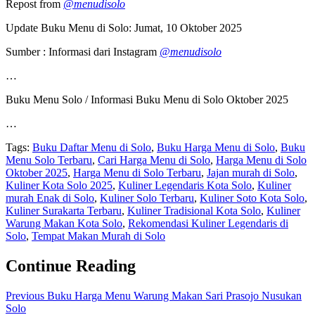
Repost from
@menudisolo
Update Buku Menu di Solo: Jumat, 10 Oktober 2025
Sumber : Informasi dari Instagram
@menudisolo
…
Buku Menu Solo / Informasi Buku Menu di Solo Oktober 2025
…
Tags:
Buku Daftar Menu di Solo
,
Buku Harga Menu di Solo
,
Buku
Menu Solo Terbaru
,
Cari Harga Menu di Solo
,
Harga Menu di Solo
Oktober 2025
,
Harga Menu di Solo Terbaru
,
Jajan murah di Solo
,
Kuliner Kota Solo 2025
,
Kuliner Legendaris Kota Solo
,
Kuliner
murah Enak di Solo
,
Kuliner Solo Terbaru
,
Kuliner Soto Kota Solo
,
Kuliner Surakarta Terbaru
,
Kuliner Tradisional Kota Solo
,
Kuliner
Warung Makan Kota Solo
,
Rekomendasi Kuliner Legendaris di
Solo
,
Tempat Makan Murah di Solo
Continue Reading
Previous
Buku Harga Menu Warung Makan Sari Prasojo Nusukan
Solo