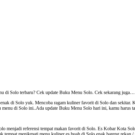
nu di Solo terbaru? Cek update Buku Menu Solo. Cek sekarang juga…
 di Solo yuk. Mencoba ragam kuliner favorit di Solo dan sekitar. K
ku menu di Solo ini..Ada update Buku Menu Solo hari ini, kamu haru
lo menjadi referensi tempat makan favorit di Solo. Es Kobar Kota Solo
uk tempat menikmati menu kuliner es buah di Solo enak bareng rekan /