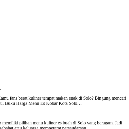
.
amu fans berat kuliner tempat makan enak di Solo? Bingung mencari
s tau, Buku Harga Menu Es Kobar Kota Solo…
 memiliki pilihan menu kuliner es buah di Solo yang beragam. Jadi
 sabahat atau keluarga mempererat persaudaraan.