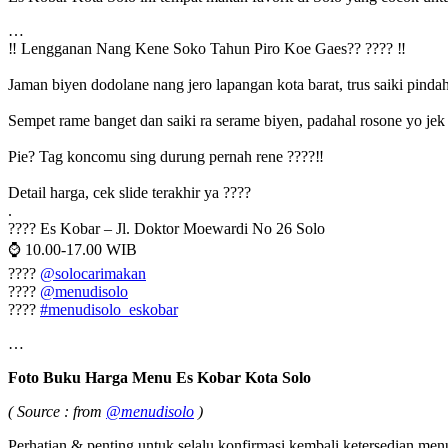
…
‼️ Lengganan Nang Kene Soko Tahun Piro Koe Gaes?? ???? ‼️
Jaman biyen dodolane nang jero lapangan kota barat, trus saiki pind
Sempet rame banget dan saiki ra serame biyen, padahal rosone yo jek
Pie? Tag koncomu sing durung pernah rene ????‼️
Detail harga, cek slide terakhir ya ????
.
???? Es Kobar – Jl. Doktor Moewardi No 26 Solo
⌚ 10.00-17.00 WIB
????
@solocarimakan
????
@menudisolo
????
#menudisolo_eskobar
…
Foto Buku Harga Menu Es Kobar Kota Solo
( Source : from
@menudisolo
)
Perhatian & penting untuk selalu konfirmasi kembali ketersedian menu