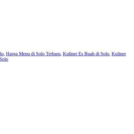
lo
,
Harga Menu di Solo Terbaru
,
Kuliner Es Buah di Solo
,
Kuliner
Solo