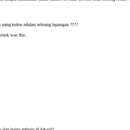
ah nang kulon ndalan sebrang lapangan ????
 enek wae lho..
 dan harga terbaru di lokasi!!