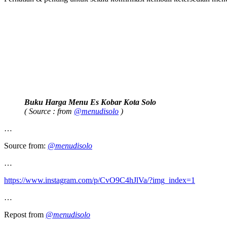
Buku Harga Menu Es Kobar Kota Solo
( Source : from
@menudisolo
)
…
Source from:
@menudisolo
…
https://www.instagram.com/p/CvO9C4hJlVa/?img_index=1
…
Repost from
@menudisolo