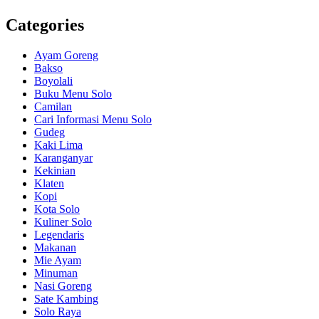
Categories
Ayam Goreng
Bakso
Boyolali
Buku Menu Solo
Camilan
Cari Informasi Menu Solo
Gudeg
Kaki Lima
Karanganyar
Kekinian
Klaten
Kopi
Kota Solo
Kuliner Solo
Legendaris
Makanan
Mie Ayam
Minuman
Nasi Goreng
Sate Kambing
Solo Raya