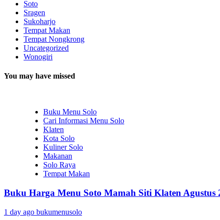
Soto
Sragen
Sukoharjo
Tempat Makan
Tempat Nongkrong
Uncategorized
Wonogiri
You may have missed
Buku Menu Solo
Cari Informasi Menu Solo
Klaten
Kota Solo
Kuliner Solo
Makanan
Solo Raya
Tempat Makan
Buku Harga Menu Soto Mamah Siti Klaten Agustus 
1 day ago
bukumenusolo