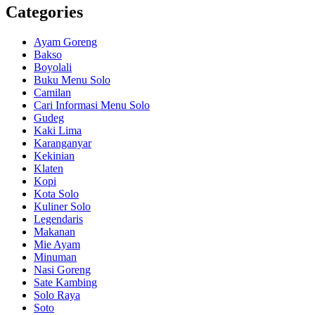
Categories
Ayam Goreng
Bakso
Boyolali
Buku Menu Solo
Camilan
Cari Informasi Menu Solo
Gudeg
Kaki Lima
Karanganyar
Kekinian
Klaten
Kopi
Kota Solo
Kuliner Solo
Legendaris
Makanan
Mie Ayam
Minuman
Nasi Goreng
Sate Kambing
Solo Raya
Soto